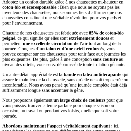
Adoptez un confort durable grâce à nos chaussettes mi-hauteur en
coton-bio et écoresponsable
: Bien que nous ne soyons pas les
inventeurs des chaussettes, nous sommes fiers d’affirmer que nos
chaussettes constituent une véritable révolution pour vos pieds et
pour l’environnement.
Chacune de nos chaussettes est fabriquée avec
85% de coton-bio
peigné
, ce qui signifie qu’elles sont
extrêmement douces
et
permettent
une excellente circulation de l’air
tout au long de la
journée. Conçues d’
un talon et d’une orteil renforcés
, vous
pouvez compter sur ces chaussettes pour tenir face aux journées les
plus exigeantes. De plus, grâce à une conception
sans couture
au
niveau des orteils, vous serez débarrassé de toute irritation gênante.
Un autre détail appréciable est
la bande en latex antidérapante
qui
assure le maintien de la chaussette, sans qu’elle ne soit trop serrée ou
inconfortable. Nous avons pensé qu’une journée complète était déjà
suffisamment longue sans accentuer la gêne.
Nous proposons également
un large choix de couleurs
pour que
vous puissiez trouver la tenue parfaite pour chaque saison ou
occasion, au travail ou pendant vos loisirs, quelle que soit votre
journée.
Abordons maintenant l’aspect véritablement captivant :
ici,