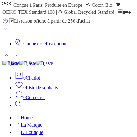
🇫🇷 Conçue à Paris, Produite en Europe | 🌱 Coton-Bio | 💚
OEKO-TEX Standard 100 | ♻️ Global Recycled Standard | 🆓🚛✈️
📦 🆓Livraison offerte à partir de 25€ d'achat
Connexion/Inscription
0
Chariot
0
Liste de souhaits
0
Comparer
Home
La Marque
E-Boutique