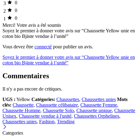
0
3
0
2
0
1
Merci!
Votre avis a été soumis
Soyez le premier à donner votre avis sur “Chaussette Yellow unie en
coton bio Bjäste vendue à l’unité”
Vous devez être
connecté
pour publier un avis.
Soyez le premier à donner votre avis sur “Chaussette Yellow unie en
coton bio Bjäste vendue à l’unité”
Commentaires
Il n'y a pas encore de critiques.
UGS :
Yellow
Catégories:
Chaussettes
,
Chaussettes unies
Mots
clés:
Chaussette
,
Chaussette célibataire
,
Chaussette Femme
,
Chaussette Homme
,
Chaussette Solo
,
Chaussette unique
,
Chaussette
Unisex
,
Chaussette vendue à l'unité
,
Chaussettes Orphelines
,
Chaussettes unies
,
Fashion
,
Trending
Categories