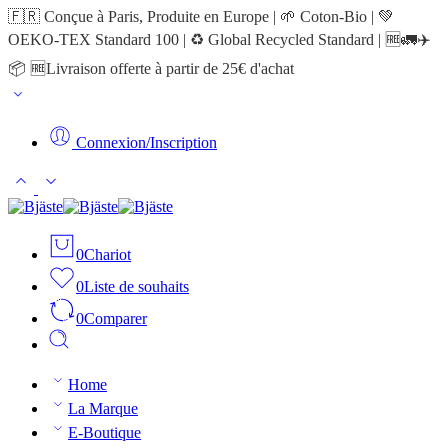
🇫🇷 Conçue à Paris, Produite en Europe | 🌱 Coton-Bio | 💚
OEKO-TEX Standard 100 | ♻️ Global Recycled Standard | 🆓🚛✈️
📦 🆓Livraison offerte à partir de 25€ d'achat
Connexion/Inscription
0
Chariot
0
Liste de souhaits
0
Comparer
Home
La Marque
E-Boutique