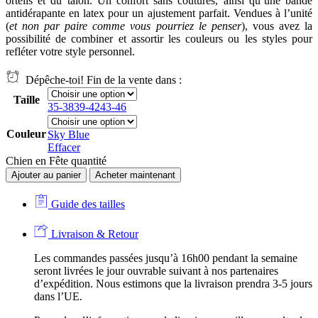
orteils et du talon. Un confort sans coutures, ainsi qu’une bande
antidérapante en latex pour un ajustement parfait. Vendues à l’unité
(
et non par paire comme vous pourriez le penser
), vous avez la
possibilité de combiner et assortir les couleurs ou les styles pour
refléter votre style personnel.
Dépêche-toi! Fin de la vente dans :
Taille
35-38
39-42
43-46
Couleur
Sky Blue
Effacer
Chien en Fête quantité
Ajouter au panier
Acheter maintenant
Guide des tailles
Livraison & Retour
Les commandes passées jusqu’à 16h00 pendant la semaine
seront livrées le jour ouvrable suivant à nos partenaires
d’expédition. Nous estimons que la livraison prendra 3-5 jours
dans l’UE.