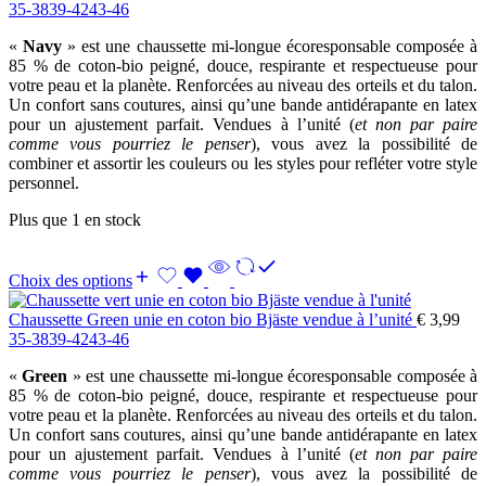
35-38
39-42
43-46
«
Navy
» est une chaussette mi-longue écoresponsable composée à
85 % de coton-bio peigné, douce, respirante et respectueuse pour
votre peau et la planète. Renforcées au niveau des orteils et du talon.
Un confort sans coutures, ainsi qu’une bande antidérapante en latex
pour un ajustement parfait. Vendues à l’unité (
et non par paire
comme vous pourriez le penser
), vous avez la possibilité de
combiner et assortir les couleurs ou les styles pour refléter votre style
personnel.
Plus que 1 en stock
Choix des options
Chaussette Green unie en coton bio Bjäste vendue à l’unité
€
3,99
35-38
39-42
43-46
«
Green
» est une chaussette mi-longue écoresponsable composée à
85 % de coton-bio peigné, douce, respirante et respectueuse pour
votre peau et la planète. Renforcées au niveau des orteils et du talon.
Un confort sans coutures, ainsi qu’une bande antidérapante en latex
pour un ajustement parfait. Vendues à l’unité (
et non par paire
comme vous pourriez le penser
), vous avez la possibilité de