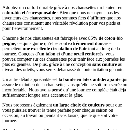
Adoptez un confort durable grâce à nos chaussettes mi-hauteur en
coton-bio et écoresponsable
: Bien que nous ne soyons pas les
inventeurs des chaussettes, nous sommes fiers d’affirmer que nos
chaussettes constituent une véritable révolution pour vos pieds et
pour l’environnement.
Chacune de nos chaussettes est fabriquée avec
85% de coton-bio
peigné
, ce qui signifie qu’elles sont
extrêmement douces
et
permettent
une excellente circulation de l’air
tout au long de la
journée. Conçues d’
un talon et d’une orteil renforcés
, vous
pouvez compter sur ces chaussettes pour tenir face aux journées les
plus exigeantes. De plus, grâce à une conception
sans couture
au
niveau des orteils, vous serez débarrassé de toute irritation gênante.
Un autre détail appréciable est
la bande en latex antidérapante
qui
assure le maintien de la chaussette, sans qu’elle ne soit trop serrée ou
inconfortable. Nous avons pensé qu’une journée complète était déjà
suffisamment longue sans accentuer la gêne.
Nous proposons également
un large choix de couleurs
pour que
vous puissiez trouver la tenue parfaite pour chaque saison ou
occasion, au travail ou pendant vos loisirs, quelle que soit votre
journée.