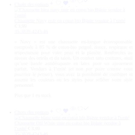
Choix des options
Chaussette Navy unie en coton bio Bjäste vendue à l’unité
€
3,99
35-38
39-42
43-46
«
Navy
» est une chaussette mi-longue écoresponsable
composée à 85 % de coton-bio peigné, douce, respirante et
respectueuse pour votre peau et la planète. Renforcées au
niveau des orteils et du talon. Un confort sans coutures, ainsi
qu’une bande antidérapante en latex pour un ajustement
parfait. Vendues à l’unité (
et non par paire comme vous
pourriez le penser
), vous avez la possibilité de combiner et
assortir les couleurs ou les styles pour refléter votre style
personnel.
Plus que 1 en stock
Choix des options
Chaussette Off White unie en coton bio Bjäste vendue à
l’unité
€
3,99
35-38
39-42
43-46