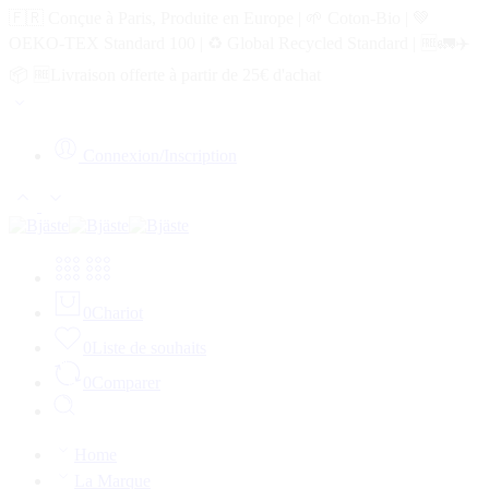
🇫🇷 Conçue à Paris, Produite en Europe | 🌱 Coton-Bio | 💚
OEKO-TEX Standard 100 | ♻️ Global Recycled Standard | 🆓🚛✈️
📦 🆓Livraison offerte à partir de 25€ d'achat
Connexion/Inscription
0
Chariot
0
Liste de souhaits
0
Comparer
Home
La Marque