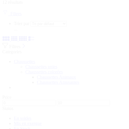
12 résultats
Filtres
Trier par
...
Filtres
Categories
Chaussettes
Chaussettes unies
Chaussettes colorées
Chaussettes Animaux
Chaussettes Amusantes
Price
Status
En soldes
Mis en exergue
En Stock