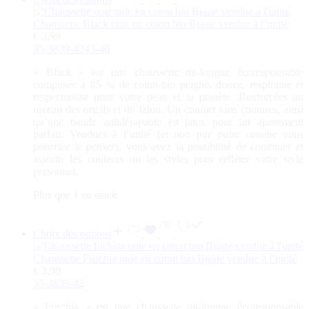
Chaussette Black unie en coton bio Bjäste vendue à l’unité
€
3,99
35-38
39-42
43-46
«
Black
» est une chaussette mi-longue écoresponsable
composée à 85 % de coton-bio peigné, douce, respirante et
respectueuse pour votre peau et la planète. Renforcées au
niveau des orteils et du talon. Un confort sans coutures, ainsi
qu’une bande antidérapante en latex pour un ajustement
parfait. Vendues à l’unité (
et non par paire comme vous
pourriez le penser
), vous avez la possibilité de combiner et
assortir les couleurs ou les styles pour refléter votre style
personnel.
Plus que 1 en stock
Choix des options
Chaussette Fuschia unie en coton bio Bjäste vendue à l’unité
€
3,99
35-38
39-42
«
Fuschia
» est une chaussette mi-longue écoresponsable