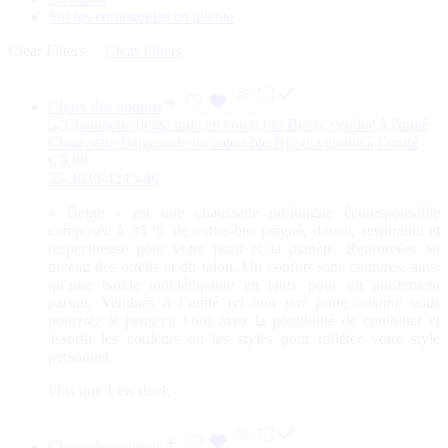
Sur les commandes en attente
Clear Filters
Clear Filters
Choix des options
Chaussette Beige unie en coton bio Bjäste vendue à l’unité
€
3,99
35-38
39-42
43-46
«
Beige
» est une chaussette mi-longue écoresponsable
composée à 85 % de coton-bio peigné, douce, respirante et
respectueuse pour votre peau et la planète. Renforcées au
niveau des orteils et du talon. Un confort sans coutures, ainsi
qu’une bande antidérapante en latex pour un ajustement
parfait. Vendues à l’unité (
et non par paire comme vous
pourriez le penser
), vous avez la possibilité de combiner et
assortir les couleurs ou les styles pour refléter votre style
personnel.
Plus que 1 en stock
Choix des options