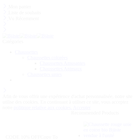
Mon panier
Liste de souhaits
Vu Récemment
Catégories
Chaussettes
Chaussettes colorées
Chaussettes Amusantes
Chaussettes Animaux
Chaussettes unies
Afin de vous offrir une expérience d'achat personnalisée, notre site
utilise des cookies. En continuant à utiliser ce site, vous acceptez
notre
politique relative aux cookies.
Accepter
Recommended Products
Bénéficiez de 10 % de
réduction sur votre première
commande
CODE 10% OFF
Copy To