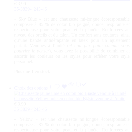
€
3,99
35-38
39-42
43-46
«
Sky Blue
» est une chaussette mi-longue écoresponsable
composée à 85 % de coton-bio peigné, douce, respirante et
respectueuse pour votre peau et la planète. Renforcées au
niveau des orteils et du talon. Un confort sans coutures, ainsi
qu’une bande antidérapante en latex pour un ajustement
parfait. Vendues à l’unité (
et non par paire comme vous
pourriez le penser
), vous avez la possibilité de combiner et
assortir les couleurs ou les styles pour refléter votre style
personnel.
Plus que 1 en stock
Choix des options
Chaussette Yellow unie en coton bio Bjäste vendue à l’unité
€
3,99
35-38
39-42
43-46
«
Yellow
» est une chaussette mi-longue écoresponsable
composée à 85 % de coton-bio peigné, douce, respirante et
respectueuse pour votre peau et la planète. Renforcées au